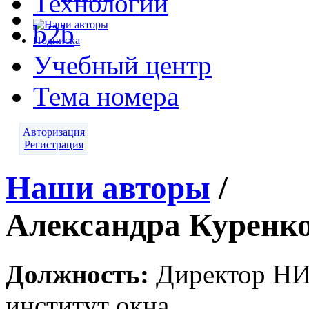
Технологии
b2b
Подписка
Учебный центр
Тема номера
Авторизация
Регистрация
Наши авторы
/
Александра Куренк
Должность:
Директор Н
институт окна