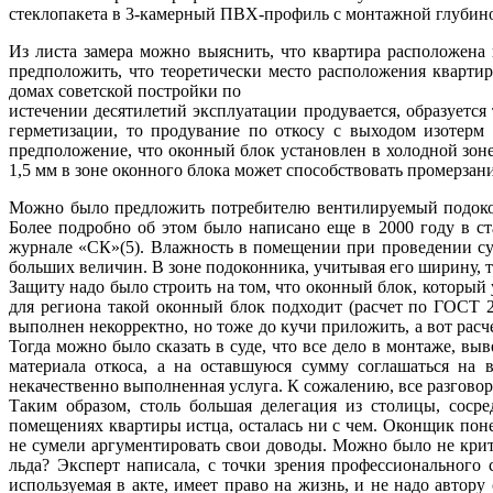
стеклопакета в 3-камерный ПВХ-профиль с монтажной глубино
Из листа замера можно выяснить, что квартира расположена
предположить, что теоретически место расположения квартир
домах советской постройки по
истечении десятилетий эксплуатации продувается, образуетс
герметизации, то продувание по откосу с выходом изотерм
предположение, что оконный блок установлен в холодной зоне
1,5 мм в зоне оконного блока может способствовать промерзан
Можно было предложить потребителю вентилируемый подоконн
Более подробно об этом было написано еще в 2000 году в ст
журнале «СК»(5). Влажность в помещении при проведении суд
больших величин. В зоне подоконника, учитывая его ширину, 
Защиту надо было строить на том, что оконный блок, который 
для региона такой оконный блок подходит (расчет по ГОСТ 2
выполнен некорректно, но тоже до кучи приложить, а вот расч
Тогда можно было сказать в суде, что все дело в монтаже, в
материала откоса, а на оставшуюся сумму соглашаться на 
некачественно выполненная услуга. К сожалению, все разгово
Таким образом, столь большая делегация из столицы, соср
помещениях квартиры истца, осталась ни с чем. Оконщик пон
не сумели аргументировать свои доводы. Можно было не крити
льда? Эксперт написала, с точки зрения профессионального 
используемая в акте, имеет право на жизнь, и не надо автору