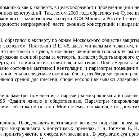
а помощью как к эксперту, в целесообразности проведения (или 
онных конструкций. Так, летом 2009 года обратился г-н Суслен
накомившись с заключением эксперта ЛСЭ Минюста России Сергее
ерхности непрозрачной части оконных конструкций и вырази
. обратился к эксперту по окнам Московского общества защиты
его экспертом. Пригожин В.Е. обладает уникальным талантом, 
 что не только у судей, у обычных оконщиков голова кругом и
захода оконной рамы за четверть, пытался убедить мирового су
верть, то это вина не изготовителя, а заказчика. Под замером з
довано состояние вытяжной вентиляции и параметры помещения
е установлены исследуемые оконные блоки, необходимо срочно ре
ельной средой для плесени, споры которой вызывают аллергию 
у не параметры помещения, а параметры микроклимата в помеще
96 «Здания жилые и общественные. Параметры микроклимат
ям» об этом не сказано. Мне почему-то кажется, что допуст
тавишь. Переделывать вентиляцию во всем подъезде нереально
аметры микроклимата в допустимых пределах. Г-н Лопухов В.
и принять участие в очередном заседании. В результате суд при