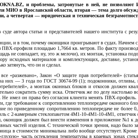
OKNA.BZ, и проблемы, затронутые в ней, не позволяют 
ля МИО в Ярославской области, вторая — тема долго обсужд
ии, а четвертая — юридическая и техническая безграмотнос
 суде автора статьи и представителей нашего института с резу
енции, и в том, почему оконщики проигрывают в судах. Начнем с 
з ПВХ-профиля площадью 1,7664 кв. метров. По факту производ
дь не совпадает, ну, это ж мелочи), их монтаж, установка подок
ору исходных материалов и комплектующих, доставке, устано
о затянуть, что он и сделал.
 все «разжевано», Закон «О защите прав потребителей» (стать
на них — 3 года по ГОСТ 30674-99 (1); подоконники, отливы, м
требителей», а монтаж оконных блоков и откосов должен квалиф
ельно сократить сумму иска. Ответчик же по делу настолько во
о. Не имел он права без согласия клиента менять ПВХ-профиль.
ти, где требование к сопротивлению теплопередаче оконного бло
ние по приведенному сопротивлению теплопередаче не более 0,
ль с 2-камерным стеклопакетом 4М1-10-4М1-10-4М1, ответчик (о
 оконщик должен был внести изменения в приложение №1 к догов
тавных частей изделия. С технической точки зрения, надо было
ница в стоимости минимальна либо вообще отсутствует. Кроме 
лухую» часть остекления температуры в краевых зонах стекл