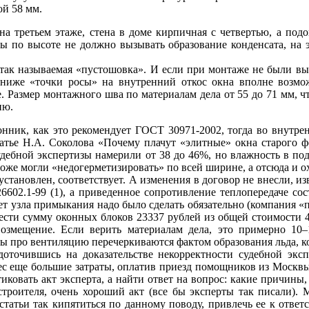
й 58 мм.
 на третьем этаже, стена в доме кирпичная с четвертью, а по
ы по высоте не должно вызывать образование конденсата, на 
я так называемая «пустошовка». И если при монтаже не были в
 ниже «точки росы» на внутренний откос окна вполне возмо
. Размер монтажного шва по материалам дела от 55 до 71 мм, чт
ию.
ик, как это рекомендует ГОСТ 30971-2002, тогда во внутренн
атье Н.А. Соколова «Почему плачут «элитные» окна старого фо
ебной экспертизы намерили от 38 до 46%, но влажность в подок
тоже могли «недогерметизировать» по всей ширине, а отсюда и 
установлен, соответствует. А изменения в договор не внесли, из
6602.1-99 (1), а приведенное сопротивление теплопередаче со
ет узла примыкания надо было сделать обязательно (компания «
ывести сумму оконных блоков 23337 рублей из общей стоимости 
возмещение. Если верить материалам дела, это примерно 10–
ры про вентиляцию перечеркиваются фактом образования льда, 
едоточившись на доказательстве некорректности судебной экс
ес еще большие затраты, оплатив приезд помощников из Москвы,
ковать акт эксперта, а найти ответ на вопрос: какие причины, 
строителя, очень хороший акт (все бы эксперты так писали). 
 статьи так кипятиться по данному поводу, привлечь ее к ответс