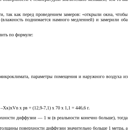
и, так как перед проведением замеров: «открыли окна, чтобы
 (влажность поднимается намного медленней) и замерили оба
лить по формуле:
ы микроклимата, параметры помещения и наружного воздуха из
к)хVn х pв = (12,9-7,1) х 70 х 1,1 = 446,6 г.
рхности диффузии — 1 м (в реальности конечно больше), тогда
 толщины поверхности диффузии значительно больше 1 метра, а