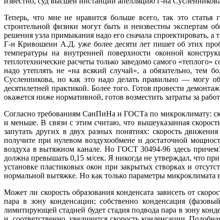
известно, суд высшей инстанции апелляцию г-на Сусленникова
Теперь, что мне не нравится больше всего, так это статья
строительной физики могут быть и неизвестны экспертам об
решения узла примыкания надо его сначала спроектировать, а 
Г-н Кривошеин А.Д. уже более десяти лет пишет об этих про
температуры на внутренней поверхности оконной конструкц
теплотехнические расчеты только заведомо самого «теплого» с
надо утеплять не «на всякий случай», а обязательно, тем 
Сусленникова, но как это надо делать правильно — могу о
десятилетней практикой. Более того. Готов провести демонт
окажется ниже нормативной, готов возместить затраты за работ
Согласно требованиям СанПиНа и ГОСТа по микроклимату: скор
и меньше. В связи с этим считаю, что вышеуказанная скорост
запутать других в двух разных понятиях: скорость движен
получите при нулевом воздухообмене и достаточной мощности
воздуха в вытяжном канале. Но ГОСТ 30494-96 здесь причем?
должна превышать 0,15 м/сек. Я никогда не утверждал, что п
установке пластиковых окон при закрытых створках и отсутс
нормальной вытяжке. Но как только параметры микроклимата 
Может ли скорость образования конденсата зависеть от скоро
пара в зону конденсации; собственно конденсация (фазовы
лимитирующей стадией будет стадия подвода пара в зону конде
и, соответственно, увеличится скорость конденсации. Подобн