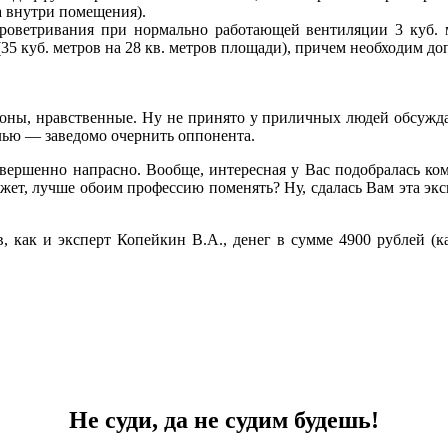
а внутри помещения).
проветривания при нормально работающей вентиляции 3 куб. 
(35 куб. метров на 28 кв. метров площади), причем необходим д
аконы, нравственные. Ну не принято у приличных людей обсужда
елью — заведомо очернить оппонента.
совершенно напрасно. Вообще, интересная у Вас подобралась ко
т, лучше обоим профессию поменять? Ну, сдалась Вам эта экспе
ов, как и эксперт Копейкин В.А., денег в сумме 4900 рублей (
Не суди, да не судим будешь!