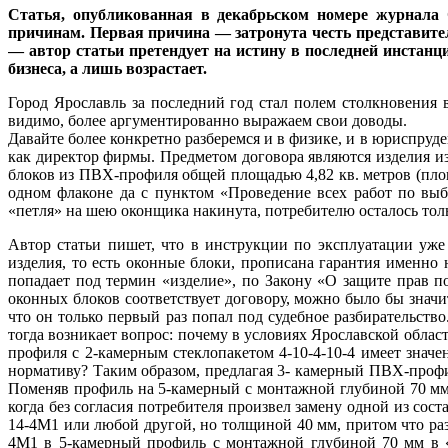
Статья, опубликованная в декабрьском номере журнала 
причинам. Первая причина — затронута честь представите
— автор статьи претендует на истину в последней инстанц
бизнеса, а лишь возрастает.
Город Ярославль за последний год стал полем столкновения в
видимо, более аргументированно выражаем свои доводы.
Давайте более конкретно разберемся и в физике, и в юриспруд
как директор фирмы. Предметом договора являются изделия и
блоков из ПВХ-профиля общей площадью 4,82 кв. метров (площа
одном флаконе да с пунктом «Проведение всех работ по выб
«петля» на шею оконщика накинута, потребителю осталось тольк
Автор статьи пишет, что в инструкции по эксплуатации уже
изделия, то есть оконные блоки, прописана гарантия именно 
попадает под термин «изделие», по Закону «О защите прав по
оконных блоков соответствует договору, можно было бы значит
что он только первый раз попал под судебное разбирательств
тогда возникает вопрос: почему в условиях Ярославской облас
профиля с 2-камерным стеклопакетом 4-10-4-10-4 имеет значе
нормативу? Таким образом, предлагая 3- камерный ПВХ-профи
Поменяв профиль на 5-камерный с монтажной глубиной 70 мм,
когда без согласия потребителя произвел замену одной из сос
14-4М1 или любой другой, но толщиной 40 мм, притом что раз
4М1 в 5-камерный профиль с монтажной глубиной 70 мм в «г