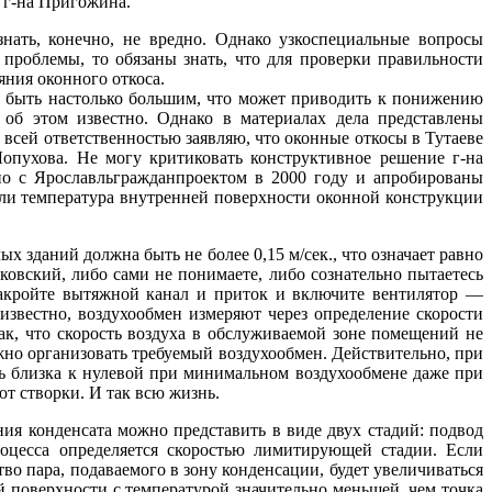
 г-на Пригожина.
знать, конечно, не вредно. Однако узкоспециальные вопросы
проблемы, то обязаны знать, что для проверки правильности
яния оконного откоса.
ет быть настолько большим, что может приводить к понижению
об этом известно. Однако в материалах дела представлены
 всей ответственностью заявляю, что оконные откосы в Тутаеве
Лопухова. Не могу критиковать конструктивное решение г-на
но с Ярославльгражданпроектом в 2000 году и апробированы
сли температура внутренней поверхности оконной конструкции
зданий должна быть не более 0,15 м/сек., что означает равно
ковский, либо сами не понимаете, либо сознательно пытаетесь
Закройте вытяжной канал и приток и включите вентилятор —
известно, воздухообмен измеряют через определение скорости
ак, что скорость воздуха в обслуживаемой зоне помещений не
жно организовать требуемый воздухообмен. Действительно, при
ть близка к нулевой при минимальном воздухообмене даже при
т створки. И так всю жизнь.
ния конденсата можно представить в виде двух стадий: подвод
роцесса определяется скоростью лимитирующей стадии. Если
во пара, подаваемого в зону конденсации, будет увеличиваться
й поверхности с температурой значительно меньшей, чем точка