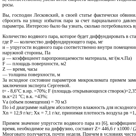
росы.
Вы, господин Лесковский, в своей статье фактически обвини
сбросить на улицу избыток пара за счет парциального давл
параметра. Интересно было бы узнать, сколько потребовалось 
Количество водяного пара, которое будет диффундировать в с
где Р — количество диффундирующего пара, мг
и – упругости водяного пара соответственно внутри помещения
наружной стороны, Па
μ — коэффициент паропроницаемости материала, мг/(м.ч.Па)
F — площадь поверхности, м2
Z — время, часы
— толщина поверхности, м
За исходное состояние параметров микроклимата примем заме
заключения эксперта Сергеевой.
t= - 8,6°C в.нр. =70%; F (площадь открывающихся створок)=2,3
tв.к=21 °C; в.к. =43%;
Vа (объем помещения) = 70 м3
По i-d диаграмме найдем абсолютную влажность для исходного
Хn = 12,9 г/кг; Хк = 7,1 г/кг, принимая плотность воздуха pв =1
Примем значение упругости водяного пара из [6], коэффициен
время, необходимое на диффузию, составит Z= 446,6 г х1000 / (24
Многовато получается, почти неделя. Причем в условиях чист