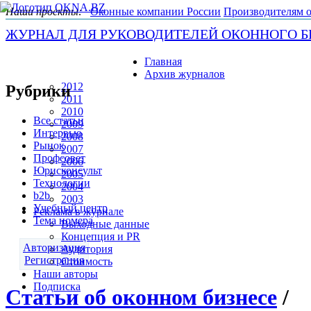
Наши проекты:
Оконные компании России
Производителям 
ЖУРНАЛ ДЛЯ РУКОВОДИТЕЛЕЙ ОКОННОГО Б
Главная
07.08.2026 11:00:55
Архив журналов
2012
Рубрики
2011
2010
Все статьи
2009
Интервью
2008
Рынок
2007
Профсовет
2006
Юрисконсульт
2005
Технологии
2004
b2b
2003
Учебный центр
Реклама в журнале
Тема номера
Выходные данные
Концепция и PR
Авторизация
Аудитория
Регистрация
Стоимость
Наши авторы
Подписка
Статьи об оконном бизнесе
/