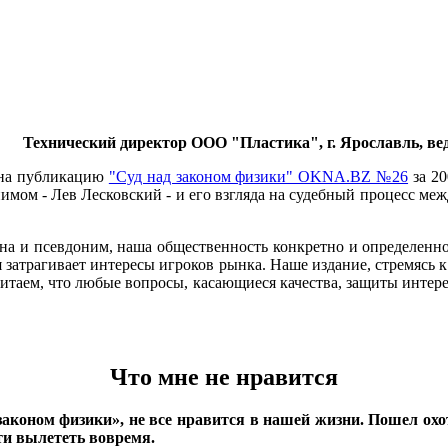
Технический директор ООО "Пластика", г. Ярославль, ве
 на публикацию
"Суд над законом физики" OKNA.BZ №26
за 20
онимом - Лев Лесковский - и его взгляда на судебный процесс м
ена и псевдоним, наша общественность конкретно и определенно 
я затрагивает интересы игроков рынка. Наше издание, стремясь 
итаем, что любые вопросы, касающиеся качества, защиты интерес
Что мне не нравится
 законом физики», не все нравится в нашей жизни. Пошел охо
ти вылететь вовремя.