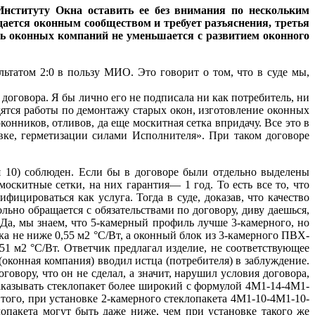
Институту Окна оставить ее без внимания по нескольким
ается оконным сообществом и требует разъяснения, третья
ть оконных компаний не уменьшается с развитием оконного
льтатом 2:0 в пользу МИО. Это говорит о том, что в суде мы,
договора. Я бы лично его не подписала ни как потребитель, ни
ятся работы по демонтажу старых окон, изготовление оконных
онников, отливов, да еще москитная сетка впридачу. Все это в
вке, герметизации силами Исполнителя». При таком договоре
я 10) соблюден. Если бы в договоре были отдельно выделены
оскитные сетки, на них гарантия— 1 год. То есть все то, что
ицироваться как услуга. Тогда в суде, доказав, что качество
льно обращается с обязательствами по договору, диву даешься,
 Да, мы знаем, что 5-камерный профиль лучше 3-камерного, но
ка не ниже 0,55 м2 °С/Вт, а оконный блок из 3-камерного ПВХ-
51 м2 °С/Вт. Ответчик предлагал изделие, не соответствующее
конная компания) вводил истца (потребителя) в заблуждение.
ору, что он не сделал, а значит, нарушил условия договора,
 заказывать стеклопакет более широкий с формулой 4М1-14-4М1-
того, при установке 2-камерного стеклопакета 4М1-10-4М1-10-
опакета могут быть даже ниже, чем при установке такого же