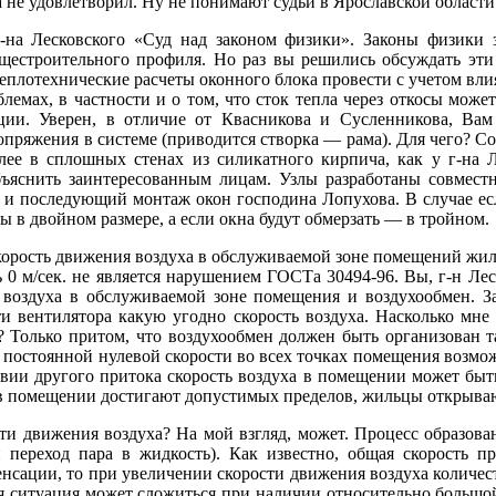
 не удовлетворил. Ну не понимают судьи в Ярославской области
 г-на Лесковского «Суд над законом физики». Законы физики 
щестроительного профиля. Но раз вы решились обсуждать эти 
теплотехнические расчеты оконного блока провести с учетом вли
блемах, в частности и о том, что сток тепла через откосы мож
ии. Уверен, в отличие от Квасникова и Сусленникова, Вам 
опряжения в системе (приводится створка — рама). Для чего? Со
более в сплошных стенах из силикатного кирпича, как у г-на 
бъяснить заинтересованным лицам. Узлы разработаны совмест
аж и последующий монтаж окон господина Лопухова. В случае е
ы в двойном размере, а если окна будут обмерзать — в тройном.
ость движения воздуха в обслуживаемой зоне помещений жилых 
ь 0 м/сек. не является нарушением ГОСТа 30494-96. Вы, г-н Лес
ия воздуха в обслуживаемой зоне помещения и воздухообмен. 
 вентилятора какую угодно скорость воздуха. Насколько мне 
 Только притом, что воздухообмен должен быть организован т
ри постоянной нулевой скорости во всех точках помещения возмо
твии другого притока скорость воздуха в помещении может бы
в помещении достигают допустимых пределов, жильцы открываю
сти движения воздуха? На мой взгляд, может. Процесс образова
й переход пара в жидкость). Как известно, общая скорость п
нсации, то при увеличении скорости движения воздуха количест
ая ситуация может сложиться при наличии относительно большо