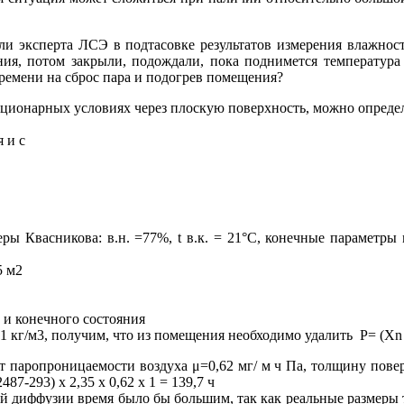
ли эксперта ЛСЭ в подтасовке результатов измерения влажност
ения, потом закрыли, подождали, пока поднимется температура
времени на сброс пара и подогрев помещения?
тационарных условиях через плоскую поверхность, можно опреде
 и с
ры Квасникова: в.н. =77%, t в.к. = 21°С, конечные параметр
5 м2
 и конечного состояния
,1 кг/м3, получим, что из помещения необходимо удалить Р= (Хn –Х
т паропроницаемости воздуха μ=0,62 мг/ м ч Па, толщину пове
87-293) х 2,35 х 0,62 х 1 = 139,7 ч
ой диффузии время было бы большим, так как реальные размеры