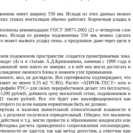
доконник имеет ширину 550 мм. Исходя из этих данных можно
этих этажах вентиляция обычно работает. Кирпичная кладка в
ыполнены рекомендации ГОСТ 30971-2002 (2) о четвертом слое
жно. Исходя из размера подоконника 550 мм, можно сделать
о может вызвать усадку пены, а продувание даже через щель в
ем подоконном пространстве создается проветриваемая зона.
нда» (4) и в статьях А.Д.Кривошеина, начиная с 1999 года в
онной зоне никто не замерял, а в ней она могла достигать и
охлаждение оконного блока в нижнем узле примыкания.
вините, мол, не доглядели. Все сертификаты подтверждают, что
ставит не менее 0,55 м2 °С/Вт). Расчет «АПРОК-ТЕСТ» хоть и
профайн РУС» для своих переработчиков делает это бесплатно).
41200 рублей, добавить цену москитной сетки, подоконников и
11 тысяч рублей. Все это будет уже квалифицироваться как
которого по всем нашим нормативам быть не должно.
пертизы и наличия значительной относительной влажности в
 а результат получился отрицательный. Обидно, что москвичи
действия и т.д. могли привести к образованию конденсата или
Методика расчета приведенного сопротивления теплопередаче,
твенности не удастся, так как метод допустим, а ответчик при