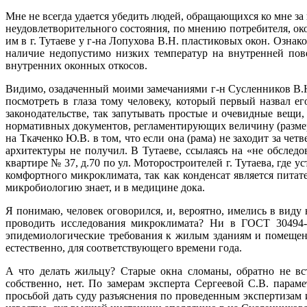
Мне не всегда удается убедить людей, обращающихся ко мне з
неудовлетворительного состояния, по мнению потребителя, ок
им в г. Тутаеве у г-на Лопухова В.Н. пластиковых окон. Оз
наличие недопустимо низких температур на внутренней пов
внутренних оконных откосов.
Видимо, озадаченный моими замечаниями г-н Сусленников В.Н
посмотреть в глаза тому человеку, который первый назвал 
законодательстве, так запутывать простые и очевидные вещи,
нормативных документов, регламентирующих величину (размер) 
на Ткаченко Ю.В. в том, что если она (рама) не заходит за чет
архитектуры не получил. В Тутаеве, ссылаясь на «не обсле
квартире № 37, д.70 по ул. Моторостроителей г. Тутаева, гд
комфортного микроклимата, так как конденсат является питат
микробиологию знает, и в медицине дока.
Я понимаю, человек оговорился, и, вероятно, имелись в вид
проводить исследования микроклимата? Ни в ГОСТ 30494-
эпидемиологические требования к жилым зданиям и помещени
естественно, для соответствующего времени года.
А что делать жильцу? Старые окна сломаны, обратно не вс
собственно, нет. По замерам эксперта Сергеевой С.В. пар
просьбой дать суду разъяснения по проведенным экспертизам 