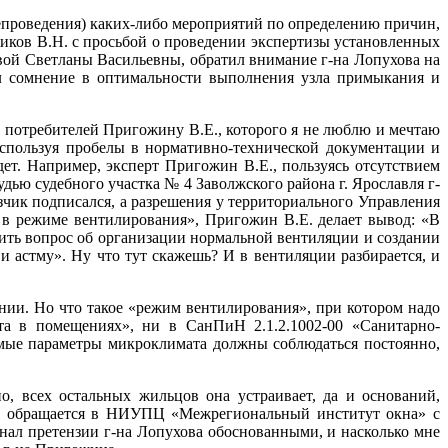
непроведения) каких-либо мероприятий по определению причин,
ников В.Н. с просьбой о проведении экспертизы установленных
вой Светланы Васильевны, обратил внимание г-на Лопухова на
л сомнение в оптимальности выполнения узла примыкания и
 потребителей Пригожину В.Е., которого я не люблю и мечтаю
используя пробелы в нормативно-технической документации и
дет. Например, эксперт Пригожин В.Е., пользуясь отсутствием
дью судебного участка № 4 Заволжского района г. Ярославля г-
аказчик подписался, а разрешения у территориального Управления
 в режиме вентилирования», Пригожин В.Е. делает вывод: «В
шить вопрос об организации нормальной вентиляции и создании
и астму». Ну что тут скажешь? И в вентиляции разбирается, и
нии. Но что такое «режим вентилирования», при котором надо
а в помещениях», ни в СанПиН 2.1.2.1002-00 «Санитарно-
имые параметры микроклимата должны соблюдаться постоянно,
, всех остальных жильцов она устраивает, да и оснований,
 Н. обращается в НИУПЦ «Межрегиональный институт окна» с
знал претензии г-на Лопухова обоснованными, и насколько мне