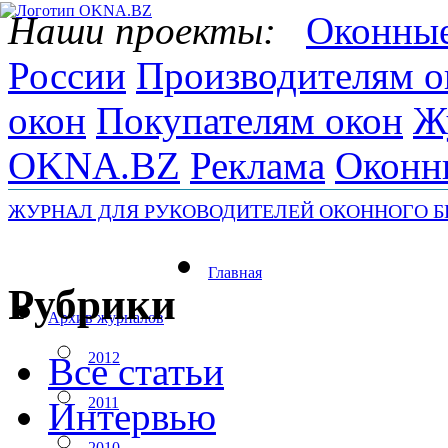
Наши проекты:
Оконные
России
Производителям о
окон
Покупателям окон
Ж
OKNA.BZ
Реклама
Оконн
ЖУРНАЛ ДЛЯ РУКОВОДИТЕЛЕЙ ОКОННОГО Б
07.08.2026 08:31:26
Главная
Рубрики
Архив журналов
2012
Все статьи
2011
Интервью
2010